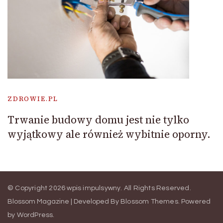
ZDROWIE.PL
Trwanie budowy domu jest nie tylko
wyjątkowy ale również wybitnie oporny.
© Copyright 2026
wpis impulsywny
. All Rights Reserved.
Blossom Magazine | Developed By
Blossom Themes
.
Powered
by
WordPress
.